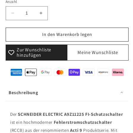
Anzahl
Verringere
Erhöhe
die
die
Menge
Menge
für
für
In den Warenkorb legen
SCHNEIDER
SCHNEIDER
ELECTRIC
ELECTRIC
Zur Wunschliste
Meine Wunschliste
A9Z11225
A9Z11225
hinzufügen
FI-
FI-
Schutzschalter
Schutzschalter
2P
2P
25A
25A
30mA
30mA
-
-
Beschreibung
Typ
Typ
AC
AC
-
-
Der
SCHNEIDER ELECTRIC A9Z11225 FI-Schutzschalter
iID-
iID-
25-
25-
ist ein hochmoderner
Fehlerstromschutzschalter
2-
2-
(RCCB) aus der renommierten
Acti 9
Produktserie. Mit