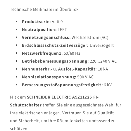
Technische Merkmale im Überblick:
Produktserie:
Acti 9
Neutralposition:
LEFT
Vernetzungsanschluss:
Wechselstrom (AC)
Erdschlussschutz-Zeitverzöger:
Unverzögert
Netzwerkfrequenz:
50/60 Hz
Betriebsbemessungsspannung:
220...240 V AC
Nennunterbr.- u. Auslös.-Kapazität:
10 kA
Nennisolationsspannung:
500 V AC
Bemessungsstoßspannungsfestigkeit:
6 kV
Mit dem
SCHNEIDER ELECTRIC A9Z11225 FI-
Schutzschalter
treffen Sie eine ausgezeichnete Wahl für
Ihre elektrischen Anlagen. Vertrauen Sie auf Qualität
und Sicherheit, um Ihre Räumlichkeiten umfassend zu
schützen.