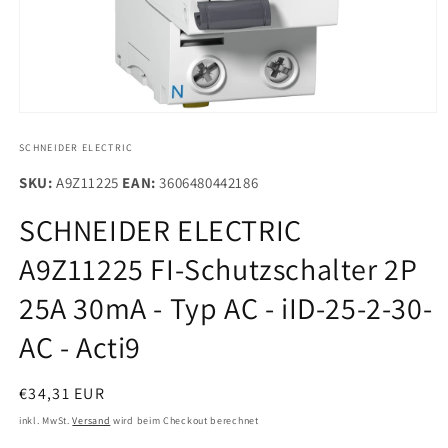
Medien
1
in
SCHNEIDER ELECTRIC
Modal
öffnen
SKU:
A9Z11225
EAN:
3606480442186
SCHNEIDER ELECTRIC
A9Z11225 FI-Schutzschalter 2P
25A 30mA - Typ AC - iID-25-2-30-
AC - Acti9
Normaler
€34,31 EUR
Preis
inkl. MwSt.
Versand
wird beim Checkout berechnet