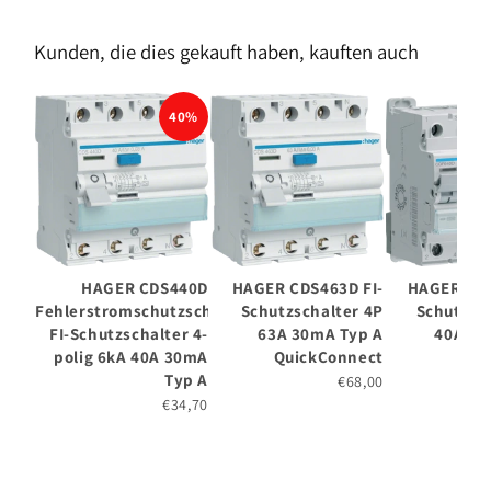
Kunden, die dies gekauft haben, kauften auch
40%
HAGER CDS440D
HAGER CDS463D FI-
HAGER CDF
Fehlerstromschutzschalter,
Schutzschalter 4P
Schutzsc
FI-Schutzschalter 4-
63A 30mA Typ A
40A 30
polig 6kA 40A 30mA
QuickConnect
Typ A
€68,00
€34,70