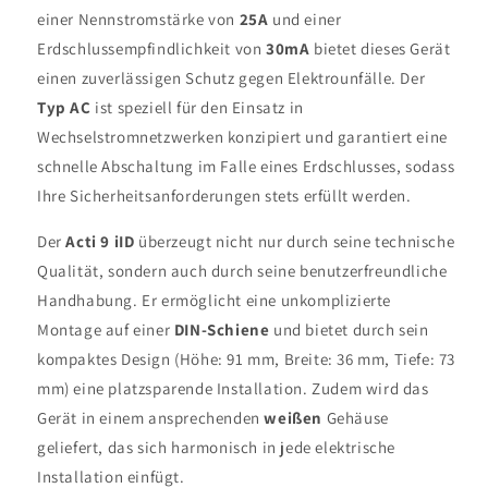
30-
30-
einer Nennstromstärke von
25A
und einer
AC
AC
Erdschlussempfindlichkeit von
30mA
bietet dieses Gerät
-
-
Acti9
Acti9
einen zuverlässigen Schutz gegen Elektrounfälle. Der
Typ AC
ist speziell für den Einsatz in
Wechselstromnetzwerken konzipiert und garantiert eine
schnelle Abschaltung im Falle eines Erdschlusses, sodass
Ihre Sicherheitsanforderungen stets erfüllt werden.
Der
Acti 9 iID
überzeugt nicht nur durch seine technische
Qualität, sondern auch durch seine benutzerfreundliche
Handhabung. Er ermöglicht eine unkomplizierte
Montage auf einer
DIN-Schiene
und bietet durch sein
kompaktes Design (Höhe: 91 mm, Breite: 36 mm, Tiefe: 73
mm) eine platzsparende Installation. Zudem wird das
Gerät in einem ansprechenden
weißen
Gehäuse
geliefert, das sich harmonisch in jede elektrische
Installation einfügt.