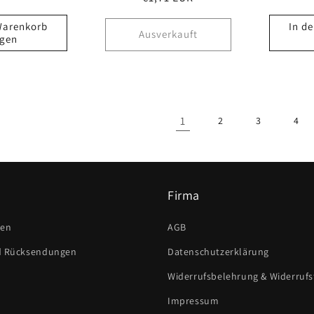
P
Preis
Warenkorb
In d
Ausverkauft
egen
1
2
3
4
Firma
ten
AGB
d Rücksendungen
Datenschutzerklärung
Widerrufsbelehrung & Widerruf
Impressum