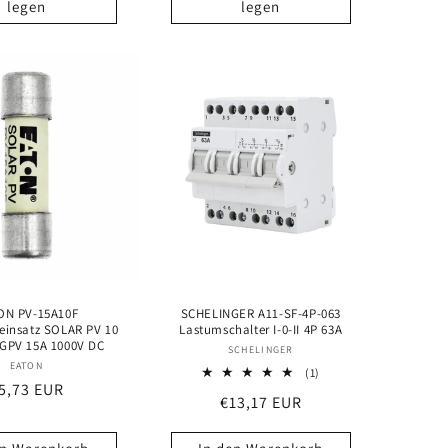
legen
legen
ON PV-15A10F
SCHELINGER A11-SF-4P-063
einsatz SOLAR PV 10
Lastumschalter I-0-II 4P 63A
GPV 15A 1000V DC
Anbieter:
SCHELINGER
Anbieter:
EATON
1
(1)
ormaler
5,73 EUR
Bewertungen
Normaler
€13,17 EUR
insgesamt
reis
Preis