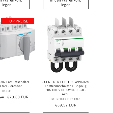
en Warenkorb
In den Warenkorb
legen
legen
TOP PREISE
302 Lastumschalter
SCHNEIDER ELECTRIC A9N61699
A 8kV - drehbar
Lasttrennschalter 4P 2-polig
50A 1000V DC SW60-DC-50 -
Anbieter:
HAGER
Acti9
er
Verkaufspreis
€79,00 EUR
EUR
Anbieter:
SCHNEIDER ELECTRIC
Normaler
€69,57 EUR
Preis