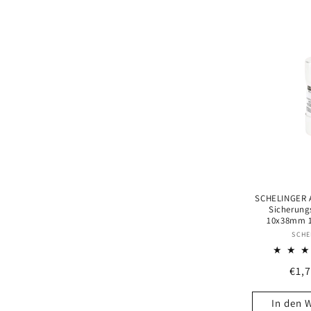
SCHELINGER A
Sicherung
10x38mm 1
SCHE
Nor
€1,
Prei
In den 