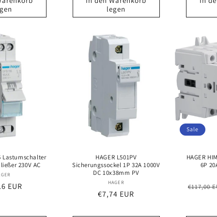
Warenkorb
In den Warenkorb
In d
egen
legen
Sale
 Lastumschalter
HAGER L501PV
HAGER HIM
ließer 230V AC
Sicherungssockel 1P 32A 1000V
6P 20
DC 10x38mm PV
Anbieter:
AGER
Anbieter:
HAGER
aler
16 EUR
Normal
€117,00 
Normaler
€7,74 EUR
s
Preis
Preis