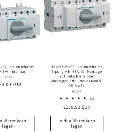
404 Lastumschalter
Hager HIM406 Lastumschalter,
A 8kV - drehbar
3-polig + N, 63A, für Montage
auf Hutschiene oder
Anbieter:
HAGER
Montageplatte | Neues Modell
rmaler
64,00 EUR
0% MwSt.
eis
Anbieter:
HAGER
1
(1)
Bewertungen
Normaler
€139,90 EUR
insgesamt
Preis
en Warenkorb
In den Warenkorb
legen
legen