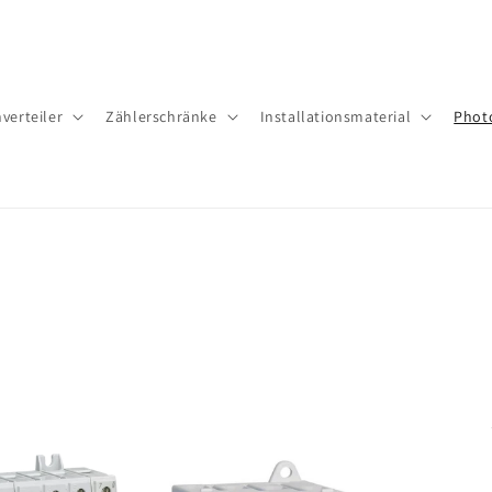
verteiler
Zäh­ler­schrän­ke
Installationsmaterial
Phot