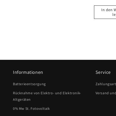
In den 
l
Informationen
Service
Batterieentsorgung
Zahlungsar
Rücknahme von Elektro- und Elektronik-
Versand un
Altgeräten
0% Mw St. Fotovoltaik