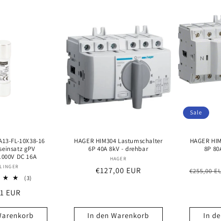
Sale
13-FL-10X38-16
HAGER HIM304 Lastumschalter
HAGER HIM
seinsatz gPV
6P 40A 8kV - drehbar
8P 80
000V DC 16A
Anbieter:
HAGER
Anbieter:
LINGER
Normaler
€127,00 EUR
Normale
€255,00 E
3
(3)
Preis
Preis
Bewertungen
maler
71 EUR
insgesamt
s
Warenkorb
In den Warenkorb
In d