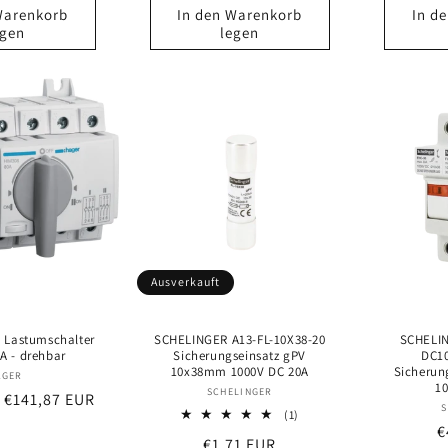
Warenkorb
In den Warenkorb
In d
egen
legen
Ausverkauft
 Lastumschalter
SCHELINGER A13-FL-10X38-20
SCHELIN
A - drehbar
Sicherungseinsatz gPV
DC10
10x38mm 1000V DC 20A
Sicherun
Anbieter:
AGER
1
Anbieter:
SCHELINGER
Verkaufspreis
€141,87 EUR
S
1
(1)
N
€
Bewertungen
Normaler
€1,71 EUR
insgesamt