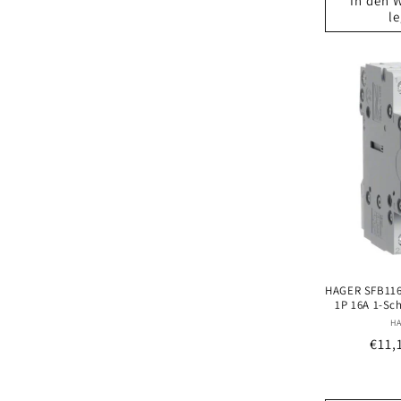
In den 
l
HAGER SFB116
1P 16A 1-Sch
H
Norm
€11,
Prei