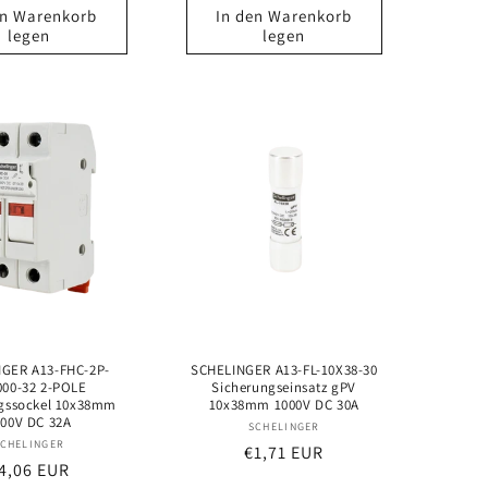
en Warenkorb
In den Warenkorb
legen
legen
GER A13-FHC-2P-
SCHELINGER A13-FL-10X38-30
00-32 2-POLE
Sicherungseinsatz gPV
gssockel 10x38mm
10x38mm 1000V DC 30A
000V DC 32A
Anbieter:
SCHELINGER
Anbieter:
CHELINGER
Normaler
€1,71 EUR
ormaler
4,06 EUR
Preis