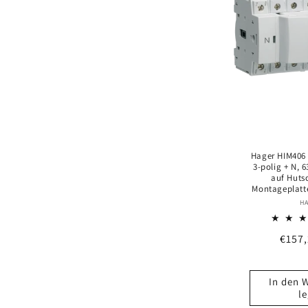
g
o
r
i
Hager HIM406 
e
3-polig + N, 
auf Huts
Montageplatte
:
H
Norm
€157
Preis
In den 
l