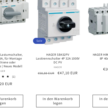
Sale
Lastumschalter,
HAGER SB432PV
HAGER HIM
63A, für Montage
Lasttrennschalter 4P 32A 1000V
8P 40
chiene oder
DC PV
 | Neues Modell
Anbieter:
HAGER
No
€1
Anbieter:
AGER
Normaler
Verkaufspreis
€47,10 EUR
€58,88 EUR
Pr
1
(1)
Preis
Bewertungen
aler
,20 EUR
insgesamt
Warenkorb
In den Warenkorb
In d
egen
legen