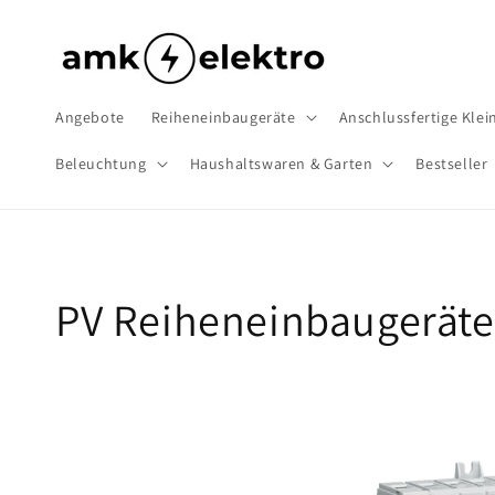
Direkt
zum
Inhalt
Angebote
Reiheneinbaugeräte
Anschlussfertige Klein
Beleuchtung
Haushaltswaren & Garten
Bestseller
K
PV Reiheneinbaugeräte
a
t
e