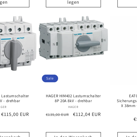
egen
legen
Sale
 Lastumschalter
HAGER HIM402 Lastumschalter
EAT
V - drehbar
8P 20A 8kV - drehbar
Sicherungs
X 38mm 
Anbieter:
Anbieter:
AGER
HAGER
Verkaufspreis
€115,00 EUR
Normaler
Verkaufspreis
€112,04 EUR
€135,00 EUR
N
€
Preis
P