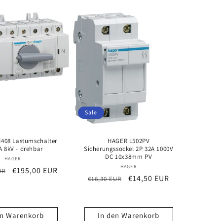
Sale
408 Lastumschalter
HAGER L502PV
A 8kV - drehbar
Sicherungssockel 2P 32A 1000V
DC 10x38mm PV
Anbieter:
HAGER
Anbieter:
HAGER
r
Verkaufspreis
€195,00 EUR
UR
Normaler
Verkaufspreis
€14,50 EUR
€16,30 EUR
Preis
en Warenkorb
In den Warenkorb