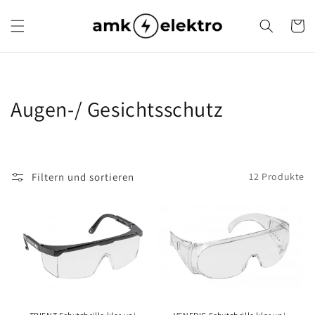
Direkt
zum
Warenko
Inhalt
K
Augen-/ Gesichtsschutz
a
t
Filtern und sortieren
12 Produkte
e
g
o
r
i