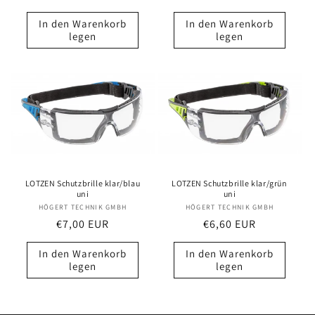
Preis
Preis
In den Warenkorb
In den Warenkorb
legen
legen
LOTZEN Schutzbrille klar/blau
LOTZEN Schutzbrille klar/grün
uni
uni
HÖGERT TECHNIK GMBH
Anbieter:
HÖGERT TECHNIK GMBH
Anbieter:
Normaler
€7,00 EUR
Normaler
€6,60 EUR
Preis
Preis
In den Warenkorb
In den Warenkorb
legen
legen