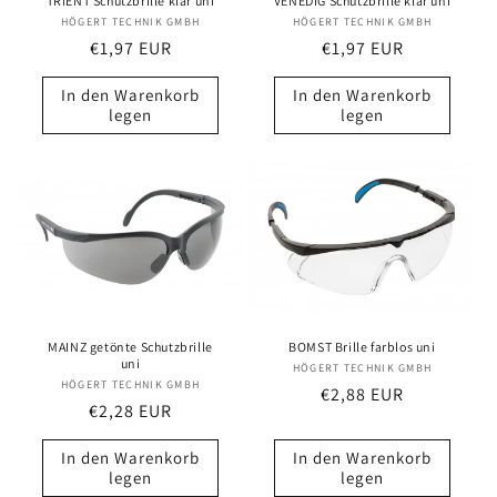
TRIENT Schutzbrille klar uni
VENEDIG Schutzbrille klar uni
e
HÖGERT TECHNIK GMBH
Anbieter:
HÖGERT TECHNIK GMBH
Anbieter:
Normaler
€1,97 EUR
Normaler
€1,97 EUR
:
Preis
Preis
In den Warenkorb
In den Warenkorb
legen
legen
MAINZ getönte Schutzbrille
BOMST Brille farblos uni
uni
HÖGERT TECHNIK GMBH
Anbieter:
HÖGERT TECHNIK GMBH
Anbieter:
Normaler
€2,88 EUR
Normaler
€2,28 EUR
Preis
Preis
In den Warenkorb
In den Warenkorb
legen
legen