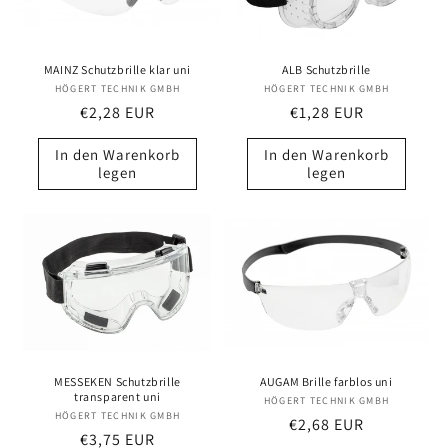
MAINZ Schutzbrille klar uni
ALB Schutzbrille
HÖGERT TECHNIK GMBH
Anbieter:
HÖGERT TECHNIK GMBH
Anbieter:
Normaler
€2,28 EUR
Normaler
€1,28 EUR
Preis
Preis
In den Warenkorb
In den Warenkorb
legen
legen
MESSEKEN Schutzbrille
AUGAM Brille farblos uni
transparent uni
HÖGERT TECHNIK GMBH
Anbieter:
HÖGERT TECHNIK GMBH
Anbieter:
Normaler
€2,68 EUR
Normaler
€3,75 EUR