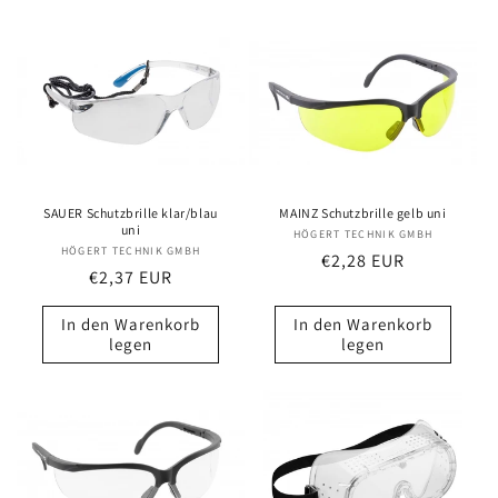
SAUER Schutzbrille klar/blau
MAINZ Schutzbrille gelb uni
uni
HÖGERT TECHNIK GMBH
Anbieter:
HÖGERT TECHNIK GMBH
Anbieter:
Normaler
€2,28 EUR
Normaler
€2,37 EUR
Preis
Preis
In den Warenkorb
In den Warenkorb
legen
legen