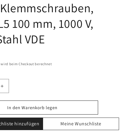
 Klemmschrauben,
5 100 mm, 1000 V,
Stahl VDE
wird beim Checkout berechnet
Erhöhe
die
Menge
für
In den Warenkorb legen
Högert
Technik
hliste hinzufügen
Meine Wunschliste
dreher
Schraubendreher
für