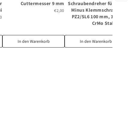
r
Cuttermesser 9 mm
Schraubendreher für Plus-
i
Minus Klemmschrauben,
€2,00
PZ2/SL6 100 mm, 1000 V,
83
CrMo Stahl VDE
€5,40
In den Warenkorb
In den Warenkorb