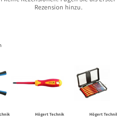
Rezension hinzu.
h
chnik
Högert Technik
Högert Techni