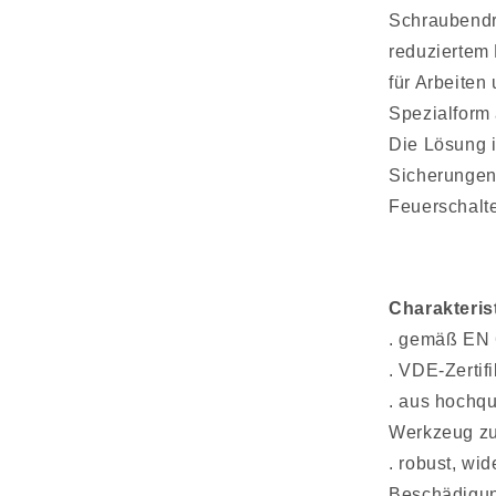
Schraubendre
reduziertem 
für Arbeiten
Spezialform 
Die Lösung i
Sicherungen
Feuerschalte
Charakteris
.
gemäß EN 
.
VDE-Zertifi
.
aus hochqu
Werkzeug zus
.
robust, wi
Beschädigu