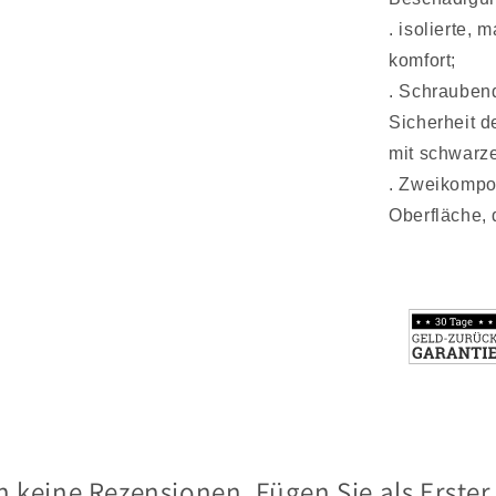
.
isolierte, 
komfort;
.
Schraubend
Sicherheit d
mit schwarz
.
Zweikompone
Oberfläche, 
 keine Rezensionen. Fügen Sie als Erster