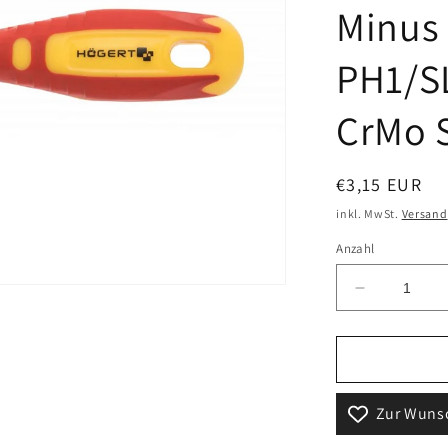
Minus
PH1/SL
CrMo 
Normaler
€3,15 EUR
Preis
inkl. MwSt.
Versand
Anzahl
Verringere
die
Menge
für
Högert
Technik
Zur Wunsc
Schrauben
für