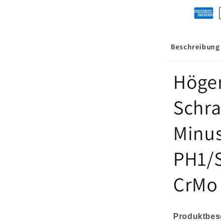
Plus-
Minus
Klemmschr
PH1/SL5
Beschreibung
100
mm,
1000
Höger
V,
CrMo
Schra
Stahl
VDE
Minu
PH1/S
CrMo 
Produktbes