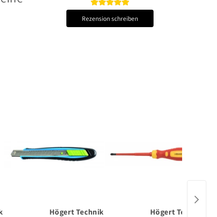
Rezension schreiben
k
Högert Technik
Högert Technik
H