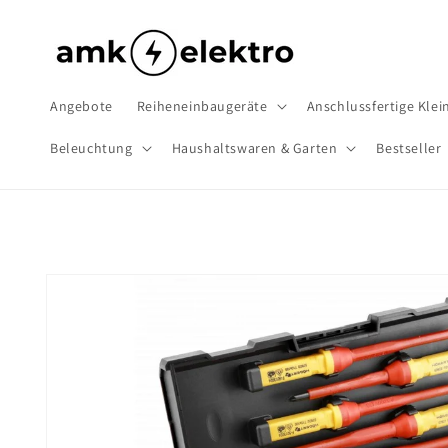
Direkt
zum
Inhalt
Angebote
Reiheneinbaugeräte
Anschlussfertige Klein
Beleuchtung
Haushaltswaren & Garten
Bestseller
Zu
Produktinformationen
springen