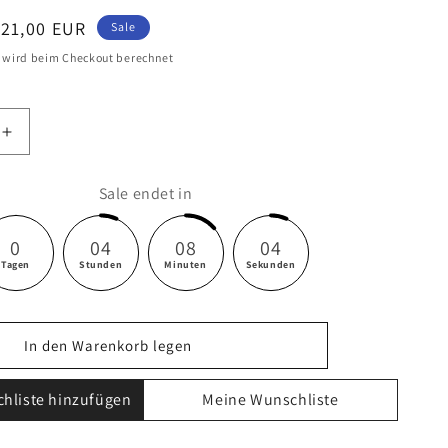
erkaufspreis
€21,00 EUR
Sale
wird beim Checkout berechnet
Erhöhe
die
Menge
Sale endet in
für
Högert
Technik
0
04
08
03
1000
Tagen
Stunden
Minuten
Sekunden
V-
dreher-
Schraubendreher-
Set
In den Warenkorb legen
VDE
hliste hinzufügen
Meine Wunschliste