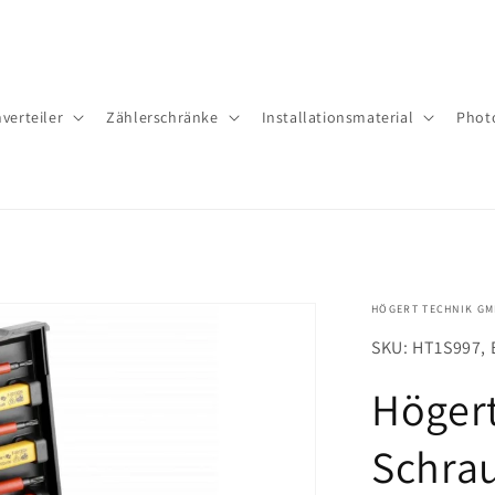
verteiler
Zäh­ler­schrän­ke
Installationsmaterial
Phot
HÖGERT TECHNIK G
SKU: HT1S997, 
Högert
Schra