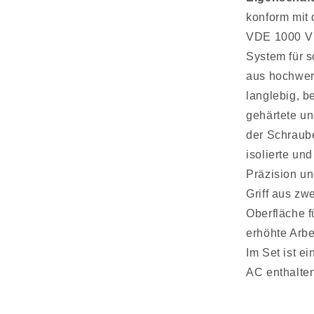
konform mit
VDE 1000 V Z
System für 
aus hochwer
langlebig, 
gehärtete und
der Schraube
isolierte un
Präzision un
Griff aus zw
Oberfläche f
erhöhte Arbe
Im Set ist e
AC enthalten