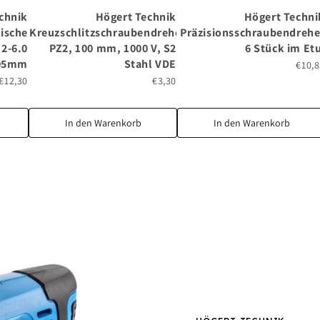
chnik
Högert Technik
Högert Techni
ische
Kreuzschlitzschraubendreher
Präzisionsschraubendrehe
.2-6.0
PZ2, 100 mm, 1000 V, S2
6 Stück im Etu
05mm
Stahl VDE
€10,
€12,30
€3,30
In den Warenkorb
In den Warenkorb