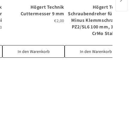
k
Högert Technik
Högert Technik
H
r
Cuttermesser 9 mm
Schraubendreher für Plus-
i
Minus Klemmschrauben,
€2,00
PZ2/SL6 100 mm, 1000 V,
83
CrMo Stahl VDE
€5,40
In den Warenkorb
In den Warenkorb