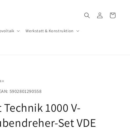
Warenkorb
Einloggen
ovoltaik
Werkstatt & Konstruktion
MBH
EAN: 5902801290558
 Technik 1000 V-
ubendreher-Set VDE