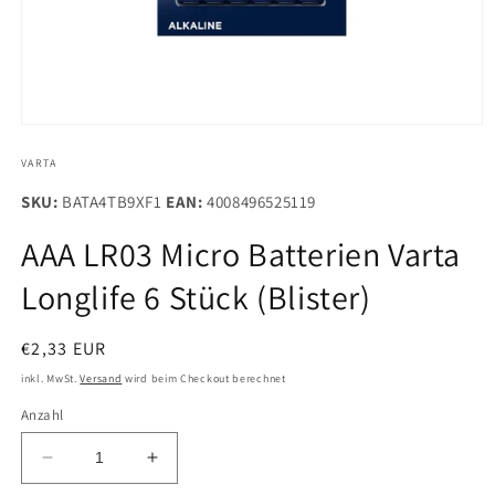
Medien
1
in
VARTA
Modal
öffnen
SKU:
BATA4TB9XF1
EAN:
4008496525119
AAA LR03 Micro Batterien Varta
Longlife 6 Stück (Blister)
Normaler
€2,33 EUR
Preis
inkl. MwSt.
Versand
wird beim Checkout berechnet
Anzahl
Verringere
Erhöhe
die
die