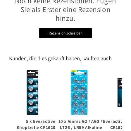
Noch keine Rezensionen. Fügen
Sie als Erster eine Rezension
hinzu.
Rezension schreiben
Kunden, die dies gekauft haben, kauften auch
5 x Everactive
10 x Vinnic G2 / AG2 /
Everactive K
Knopfzelle CR1620
L726 / LR59 Alkaline
CR1620 Li