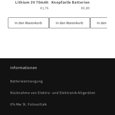
Lithium 3V 70mAh
Knopfzelle Batterien
(1e
€1,76
€0,80
In den Warenkorb
In den Warenkorb
In den War
Informationen
Batterieentsorgung
Rücknahme von Elektro- und Elektronik-Altgeräten
0% Mw St. Fotovoltaik