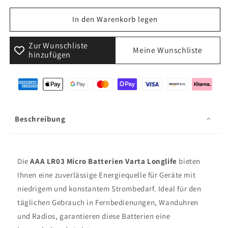
Menge
Menge
für
für
In den Warenkorb legen
AAA
AAA
LR03
LR03
Zur Wunschliste
Meine Wunschliste
Micro
Micro
hinzufügen
Batterien
Batterien
Varta
Varta
Longlife
Longlife
6
6
Stück
Stück
(Blister)
(Blister)
Beschreibung
Die
AAA LR03 Micro Batterien Varta Longlife
bieten
Ihnen eine zuverlässige Energiequelle für Geräte mit
niedrigem und konstantem Strombedarf. Ideal für den
täglichen Gebrauch in Fernbedienungen, Wanduhren
und Radios, garantieren diese Batterien eine