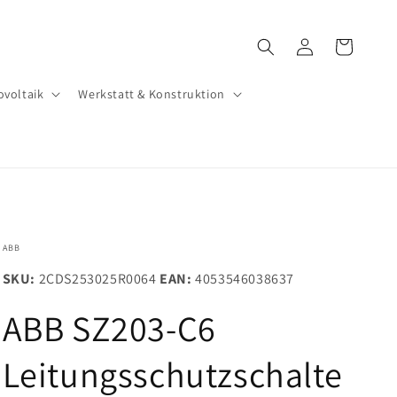
Einloggen
Warenkorb
ovoltaik
Werkstatt & Konstruktion
ABB
SKU:
2CDS253025R0064
EAN:
4053546038637
ABB SZ203-C6
Leitungsschutzschalte