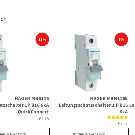
uch
13%
7%
HAGER MBS116
HAGER MBN116E
tzschalter 1P B16 6kA
Leitungsschutzschalter 1 P B16
Le
- QuickConnect
6kA
€2,78
€2,67
den Warenkorb
In den Warenkorb