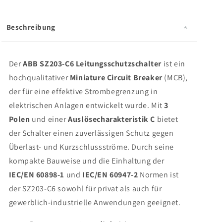
6kA
6kA
-
-
2CDS253025R0064
2CDS253025R0064
Beschreibung
Der
ABB SZ203-C6 Leitungsschutzschalter
ist ein
hochqualitativer
Miniature Circuit Breaker
(MCB),
der für eine effektive Strombegrenzung in
elektrischen Anlagen entwickelt wurde. Mit
3
Polen
und einer
Auslösecharakteristik C
bietet
der Schalter einen zuverlässigen Schutz gegen
Überlast- und Kurzschlussströme. Durch seine
kompakte Bauweise und die Einhaltung der
IEC/EN 60898-1
und
IEC/EN 60947-2
Normen ist
der SZ203-C6 sowohl für privat als auch für
gewerblich-industrielle Anwendungen geeignet.