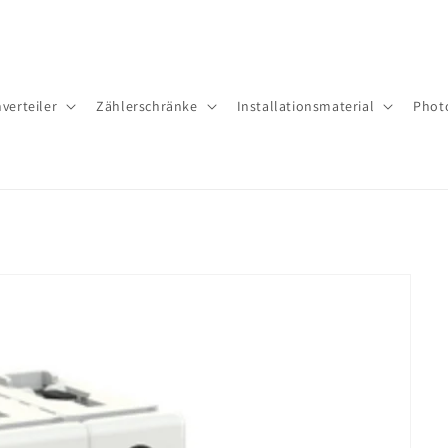
verteiler
Zäh­ler­schrän­ke
Installationsmaterial
Phot