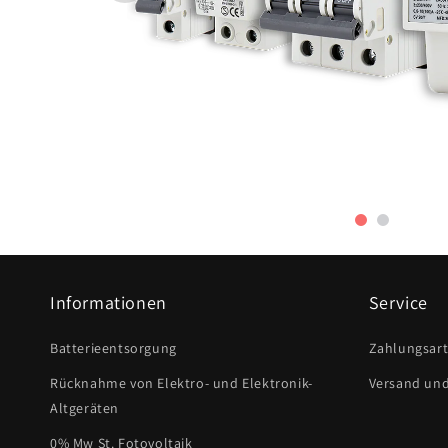
Informationen
Service
Batterieentsorgung
Zahlungsar
Rücknahme von Elektro- und Elektronik-
Versand un
Altgeräten
0% Mw St. Fotovoltaik