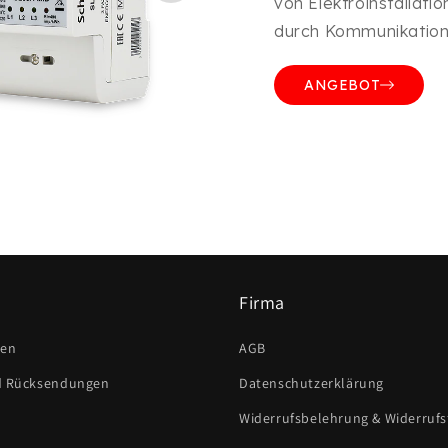
von Elektroinstallati
durch Kommunikatio
ANGEBOT
Firma
ten
AGB
d Rücksendungen
Datenschutzerklärung
Widerrufsbelehrung & Widerruf