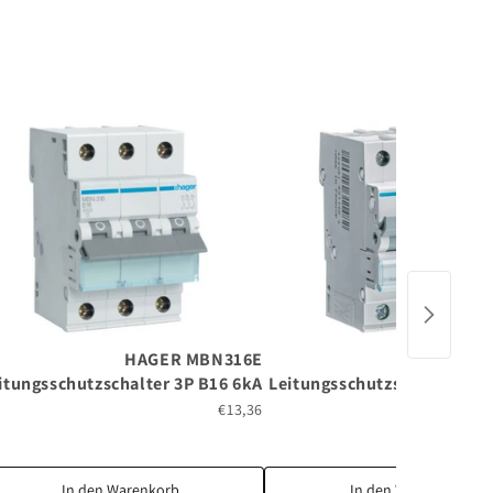
HAGER MBN316E
HAGER M
itungsschutzschalter 3P B16 6kA
Leitungsschutzschalter 3P 
€13,36
In den Warenkorb
In den Warenkorb