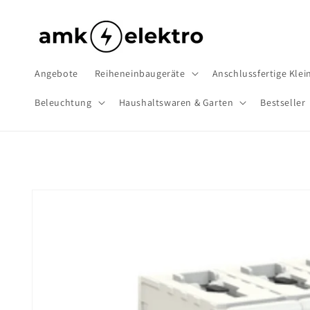
Direkt
zum
Inhalt
Angebote
Reiheneinbaugeräte
Anschlussfertige Klein
Beleuchtung
Haushaltswaren & Garten
Bestseller
Zu
Produktinformationen
springen