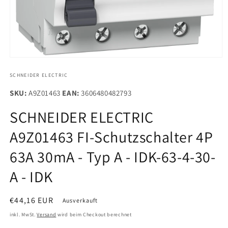
Medien
1
in
SCHNEIDER ELECTRIC
Modal
öffnen
SKU:
A9Z01463
EAN:
3606480482793
SCHNEIDER ELECTRIC
A9Z01463 FI-Schutzschalter 4P
63A 30mA - Typ A - IDK-63-4-30-
A - IDK
Normaler
€44,16 EUR
Ausverkauft
Preis
inkl. MwSt.
Versand
wird beim Checkout berechnet