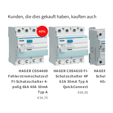
Kunden, die dies gekauft haben, kauften auch
40%
HAGER CDS440D
HAGER CDS463D FI-
HAGER CDF
Fehlerstromschutzschalter,
Schutzschalter 4P
Schutzsc
FI-Schutzschalter 4-
63A 30mA Typ A
40A 30
polig 6kA 40A 30mA
QuickConnect
Typ A
€68,00
€34,70