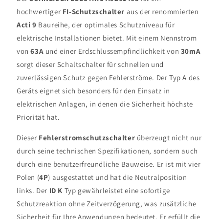
30-
30-
hochwertiger
FI-Schutzschalter
aus der renommierten
A
A
-
-
Acti 9
Baureihe, der optimales Schutzniveau für
IDK
IDK
elektrische Installationen bietet. Mit einem Nennstrom
von
63A
und einer Erdschlussempfindlichkeit von
30mA
sorgt dieser Schaltschalter für schnellen und
zuverlässigen Schutz gegen Fehlerströme. Der Typ A des
Geräts eignet sich besonders für den Einsatz in
elektrischen Anlagen, in denen die Sicherheit höchste
Priorität hat.
Dieser
Fehlerstromschutzschalter
überzeugt nicht nur
durch seine technischen Spezifikationen, sondern auch
durch eine benutzerfreundliche Bauweise. Er ist mit vier
Polen (
4P
) ausgestattet und hat die Neutralposition
links. Der
ID K
Typ gewährleistet eine sofortige
Schutzreaktion ohne Zeitverzögerung, was zusätzliche
Sicherheit für Ihre Anwendungen bedeutet. Er erfüllt die