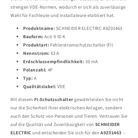
strengen VDE-Normen, wodurch er sich als zuverlässige
Wahl für Fachleute und Installateure etabliert hat.
Produktname:
SCHNEIDER ELECTRIC A9Z01463
Bauform:
Acti 9 ID K
Produktart:
Fehlerstromschutzschalter (FI)
Nennstrom:
63 A
Erdschlussempfindlichkeit:
30 mA
Polanzahl:
4P
Typ:
A
Qualitätslabel:
VDE
Mit diesem
FI-Schutzschalter
gewährleisten Sie nicht
nur die Sicherheit Ihrer elektrischen Anlagen, sondern
auch den Schutz von Personen und Tieren. Vertrauen Sie
auf die Qualität und Zuverlässigkeit von
SCHNEIDER
ELECTRIC
und entscheiden Sie sich für den
A9Z01463
–