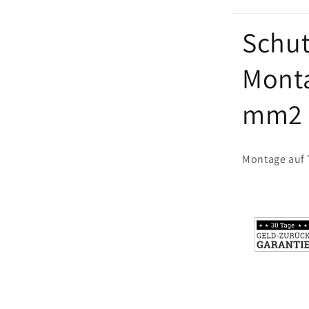
blau
Schut
Monta
mm2 
Montage auf