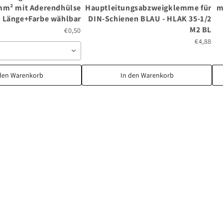
m² mit Aderendhülse
Hauptleitungsabzweigklemme für
m
g, Länge+Farbe wählbar
DIN-Schienen BLAU - HLAK 35-1/2
M2 BL
€0,50
€4,88
den Warenkorb
In den Warenkorb