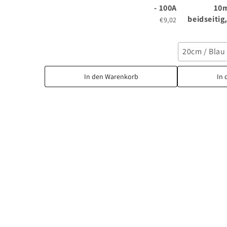
- 100A
10m
beidseiti
€9,02
20cm / Blau
In den Warenkorb
In 