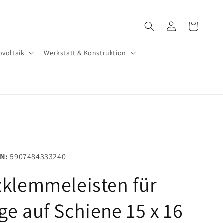
Einloggen
Warenkorb
ovoltaik
Werkstatt & Konstruktion
N:
5907484333240
klemmeleisten für
e auf Schiene 15 x 16