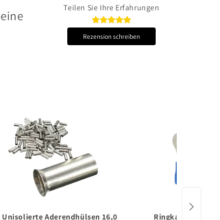
Teilen Sie Ihre Erfahrungen
 eine
Rezension schreiben
Unisolierte Aderendhülsen 16,0
Ringkabelschuh, i