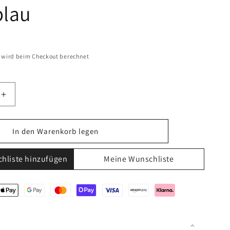
lau
wird beim Checkout berechnet
Erhöhe
die
Menge
für
In den Warenkorb legen
meleisten
Schutzklemmeleisten
für
hliste hinzufügen
Meine Wunschliste
Montage
auf
Schiene
15
x
16
mm2