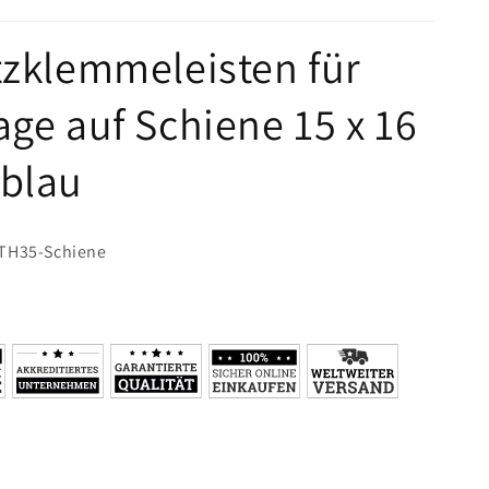
blau
zklemmeleisten für
ge auf Schiene 15 x 16
blau
 TH35-Schiene