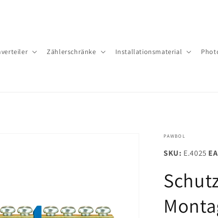
verteiler
Zäh­ler­schrän­ke
Installationsmaterial
Phot
PAWBOL
SKU:
E.4025
EA
Schutz
Montag