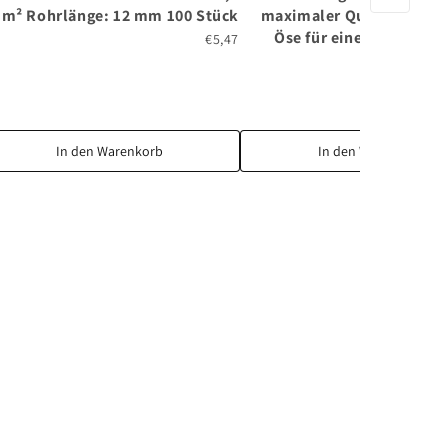
m² Rohrlänge: 12 mm 100 Stück
maximaler Querschnitt 
Öse für eine Schraube:
€5,47
In den Warenkorb
In den Warenkorb