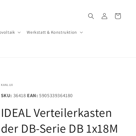
Warenkorb
Einloggen
ovoltaik
Werkstatt & Konstruktion
KANLUX
SKU:
36418
EAN:
5905339364180
IDEAL Verteilerkasten
der DB-Serie DB 1x18M