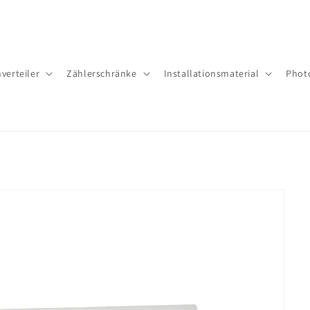
verteiler
Zäh­ler­schrän­ke
Installationsmaterial
Phot