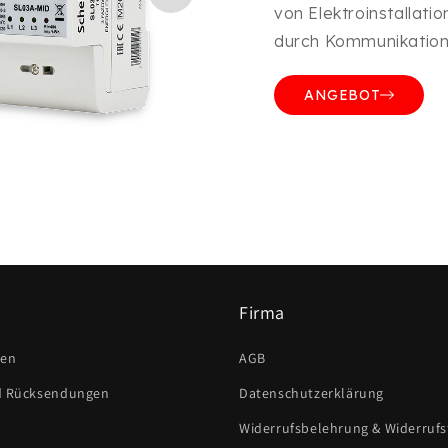
von Elektroinstallati
durch Kommunikatio
ANGEBOT
Firma
ten
AGB
d Rücksendungen
Datenschutzerklärung
Widerrufsbelehrung & Widerruf