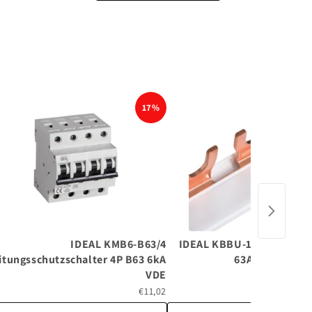
17%
IDEAL KMB6-B63/4
IDEAL KBBU-1x12 Phasen
itungsschutzschalter 4P B63 6kA
63A 1-polig 12
VDE
€11,02