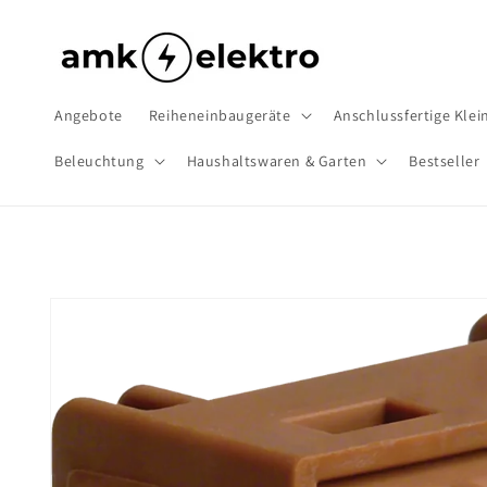
Direkt
zum
Inhalt
Angebote
Reiheneinbaugeräte
Anschlussfertige Klein
Beleuchtung
Haushaltswaren & Garten
Bestseller
Zu
Produktinformationen
springen