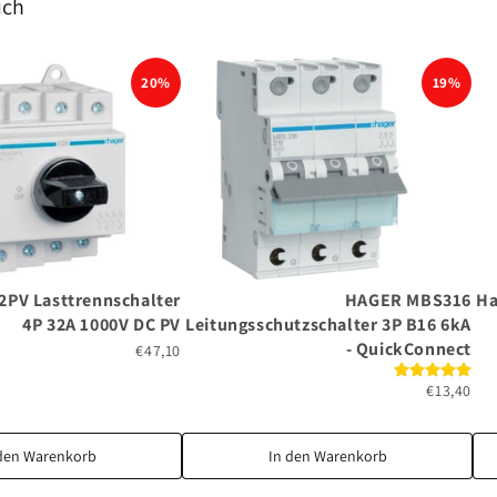
uch
20%
19%
PV Lasttrennschalter
HAGER MBS316
Ha
4P 32A 1000V DC PV
Leitungsschutzschalter 3P B16 6kA
- QuickConnect
€47,10
€13,40
den Warenkorb
In den Warenkorb