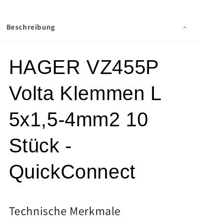
4mm2
4mm2
10
10
Stück
Stück
Beschreibung
-
-
QuickConnect
QuickConnect
HAGER VZ455P
Volta Klemmen L
5x1,5-4mm2 10
Stück -
QuickConnect
Technische Merkmale