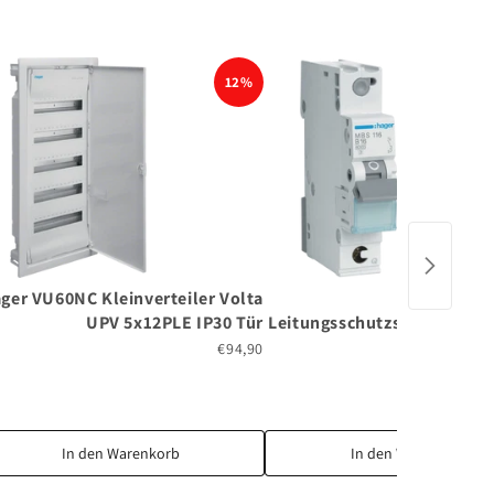
12%
ger VU60NC Kleinverteiler Volta
HAGER 
UPV 5x12PLE IP30 Tür
Leitungsschutzschalter 1P 
- Quick
€94,90
In den Warenkorb
In den Warenkorb