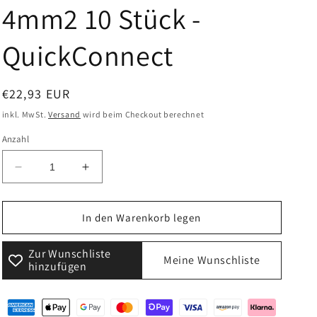
4mm2 10 Stück -
QuickConnect
Normaler
€22,93 EUR
Preis
inkl. MwSt.
Versand
wird beim Checkout berechnet
Anzahl
Verringere
Erhöhe
die
die
Menge
Menge
für
für
In den Warenkorb legen
HAGER
HAGER
VZ455P
VZ455P
Zur Wunschliste
Meine Wunschliste
Volta
Volta
hinzufügen
Klemmen
Klemmen
L
L
5x1,5-
5x1,5-