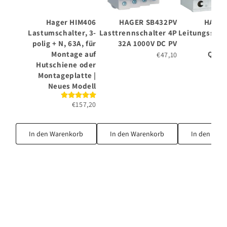
Hager HIM406
HAGER SB432PV
HAGER
Lastumschalter, 3-
Lasttrennschalter 4P
Leitungsschu
polig + N, 63A, für
32A 1000V DC PV
3P 
Montage auf
Quic
€47,10
Hutschiene oder
Montageplatte |
Neues Modell
€157,20
In den Warenkorb
In den Warenkorb
In den War