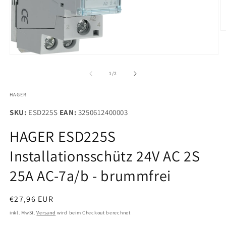
M
2
in
M
Medien
ö
1
in
von
1
/
2
Modal
öffnen
HAGER
SKU:
ESD225S
EAN:
3250612400003
HAGER ESD225S
Installationsschütz 24V AC 2S
25A AC-7a/b - brummfrei
Normaler
€27,96 EUR
Preis
inkl. MwSt.
Versand
wird beim Checkout berechnet