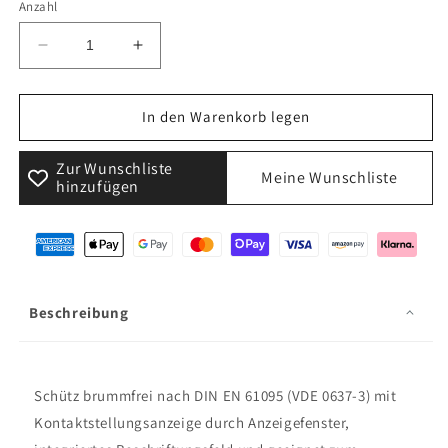
Anzahl
Verringere
Erhöhe
die
die
Menge
Menge
für
für
In den Warenkorb legen
HAGER
HAGER
ESD225S
ESD225S
Zur Wunschliste
Meine Wunschliste
Installationsschütz
Installationsschütz
hinzufügen
24V
24V
AC
AC
2S
2S
25A
25A
AC-
AC-
7a/b
7a/b
Beschreibung
-
-
brummfrei
brummfrei
Schütz brummfrei nach DIN EN 61095 (VDE 0637-3) mit
Kontaktstellungsanzeige durch Anzeigefenster,