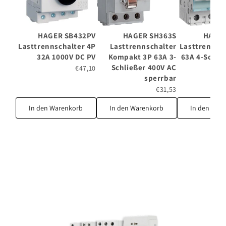
HAGER SB432PV
HAGER SH363S
HAGER
Lasttrennschalter 4P
Lasttrennschalter
Lasttrennsc
32A 1000V DC PV
Kompakt 3P 63A 3-
63A 4-Schli
Schließer 400V AC
€47,10
sperrbar
€31,53
In den Warenkorb
In den Warenkorb
In den War