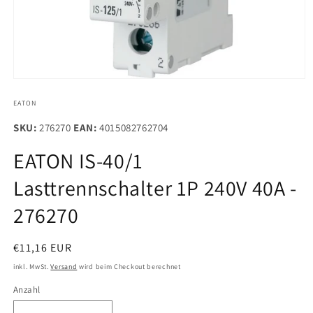
Medien
1
in
EATON
Modal
öffnen
SKU:
276270
EAN:
4015082762704
EATON IS-40/1
Lasttrennschalter 1P 240V 40A -
276270
Normaler
€11,16 EUR
Preis
inkl. MwSt.
Versand
wird beim Checkout berechnet
Anzahl