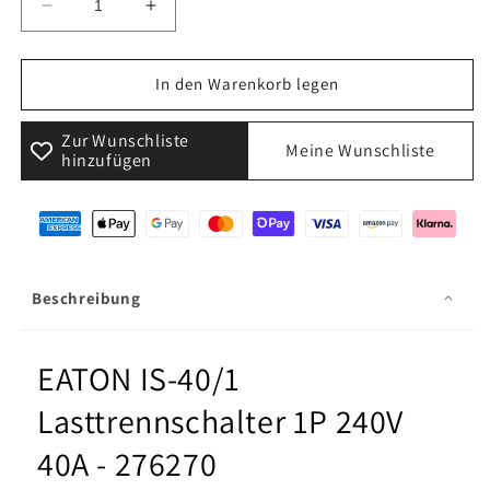
Verringere
Erhöhe
die
die
Menge
Menge
für
für
In den Warenkorb legen
EATON
EATON
IS-
IS-
Zur Wunschliste
Meine Wunschliste
40/1
40/1
hinzufügen
Lasttrennschalter
Lasttrennschalter
1P
1P
240V
240V
40A
40A
-
-
276270
276270
Beschreibung
EATON IS-40/1
Lasttrennschalter 1P 240V
40A - 276270