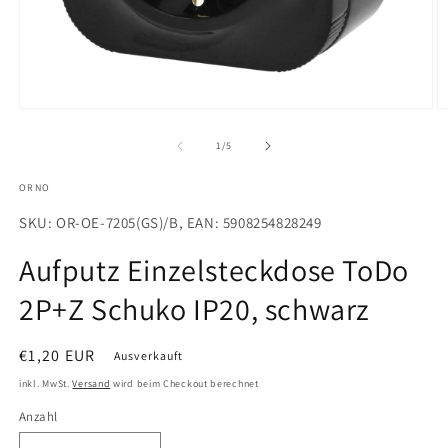
von
1
/
5
ORNO
SKU: OR-OE-7205(GS)/B, EAN: 5908254828249
Aufputz Einzelsteckdose ToDo
2P+Z Schuko IP20, schwarz
Normaler
€1,20 EUR
Ausverkauft
Preis
inkl. MwSt.
Versand
wird beim Checkout berechnet
Anzahl