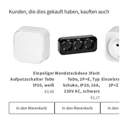
Kunden, die dies gekauft haben, kauften auch
Einpoliger
Wandsteckdose 3fach
Aufputzschalter ToDo
ToDo, 2P+E, Typ
Einzelsteckd
IP20, weiß
Schuko, IP20, 16A,
2P+Z Sch
230V AC, schwarz
€0,80
€2,17
In den Warenkorb
In den Warenkorb
In den War